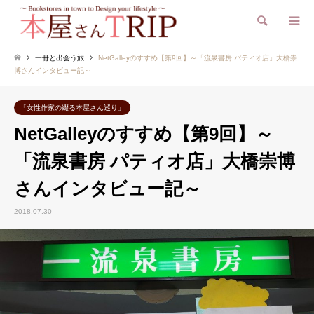
検索
一冊と出会う旅
NetGalleyのすすめ【第9回】～「流泉書房 パティオ店」大橋崇
博さんインタビュー記～
「女性作家の綴る本屋さん巡り」
NetGalleyのすすめ【第9回】～
「流泉書房 パティオ店」大橋崇博
さんインタビュー記～
2018.07.30