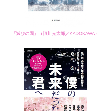
『滅びの園』（恒川光太郎／
KADOKAWA
）