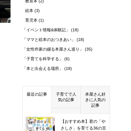
教育本
(2)
絵本
(3)
育児本
(1)
「イベント情報&体験記」
(18)
「ママと絵本のおつきあい」
(18)
「女性作家の綴る本屋さん巡り」
(35)
「子育てを科学する」
(6)
「本と出会える場所」
(18)
最近の記事
子育てで人
本屋さん好
気の記事
きに人気の
記事
【おすすめ本】君の「や
さしさ」を育てる36の言