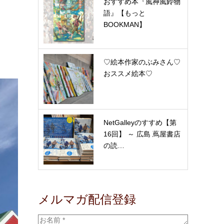
おすすめ本『風神風鈴物
語』【もっと
BOOKMAN】
♡絵本作家のぶみさん♡
おススメ絵本♡
NetGalleyのすすめ【第
16回】 ～ 広島 蔦屋書店
の読…
メルマガ配信登録