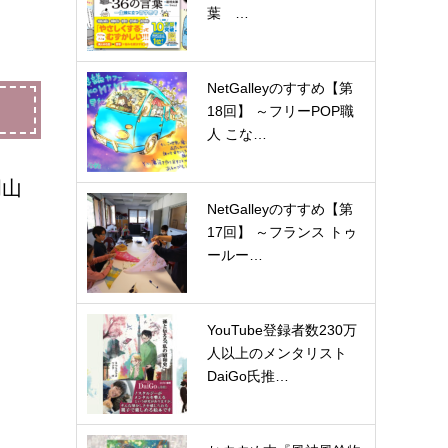
葉 …
NetGalleyのすすめ【第
18回】 ～フリーPOP職
人 こな…
岡山
NetGalleyのすすめ【第
17回】 ～フランス トゥ
ールー…
YouTube登録者数230万
人以上のメンタリスト
DaiGo氏推…