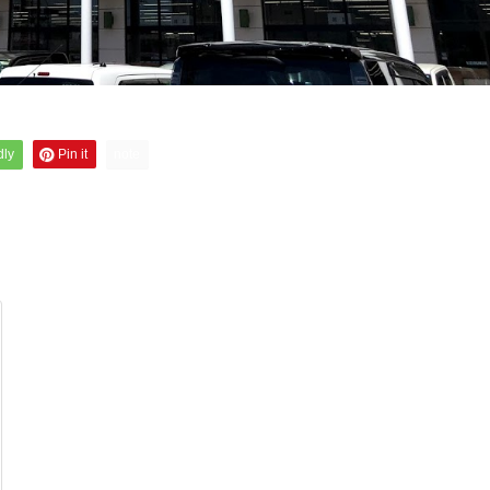
dly
Pin it
note