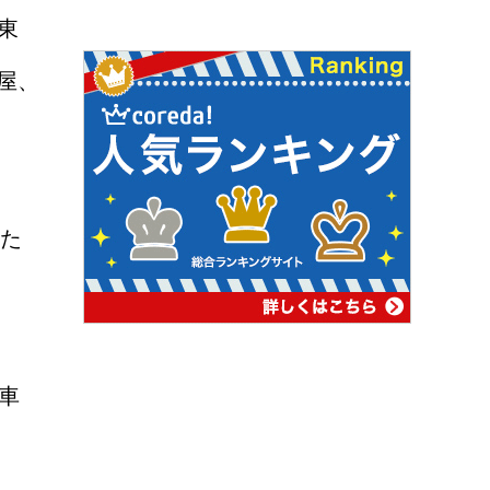
東
屋、
した
車