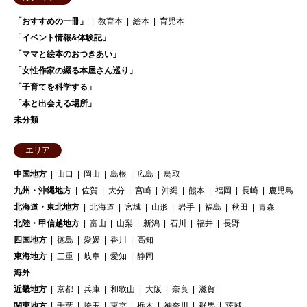
「おすすめの一冊」
教育本
絵本
育児本
「イベント情報&体験記」
「ママと絵本のおつきあい」
「女性作家の綴る本屋さん巡り」
「子育てを科学する」
「本と出会える場所」
未分類
エリア
中国地方
山口
岡山
島根
広島
鳥取
九州・沖縄地方
佐賀
大分
宮崎
沖縄
熊本
福岡
長崎
鹿児島
北海道・東北地方
北海道
宮城
山形
岩手
福島
秋田
青森
北陸・甲信越地方
富山
山梨
新潟
石川
福井
長野
四国地方
徳島
愛媛
香川
高知
東海地方
三重
岐阜
愛知
静岡
海外
近畿地方
京都
兵庫
和歌山
大阪
奈良
滋賀
関東地方
千葉
埼玉
東京
栃木
神奈川
群馬
茨城