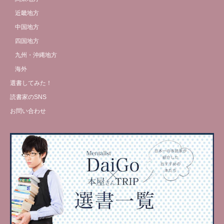
近畿地方
中国地方
四国地方
九州・沖縄地方
海外
選書してみた！
読書家のSNS
お問い合わせ