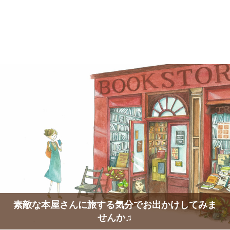
素敵な本屋さんに旅する気分でお出かけしてみま
せんか♫