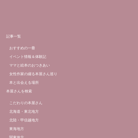
記事一覧
おすすめの一冊
イベント情報＆体験記
ママと絵本のおつきあい
女性作家の綴る本屋さん巡り
本と出会える場所
本屋さんを検索
こだわりの本屋さん
北海道・東北地方
北陸・甲信越地方
東海地方
関東地方