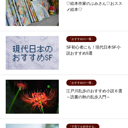
♡絵本作家のぶみさん♡おスス
メ絵本♡
「おすすめの一冊」
SF初心者にも！現代日本SF小
説おすすめ5選
「おすすめの一冊」
江戸川乱歩のおすすめ小説６選
～読書の秋の乱歩入門～
「子育てを科学する」