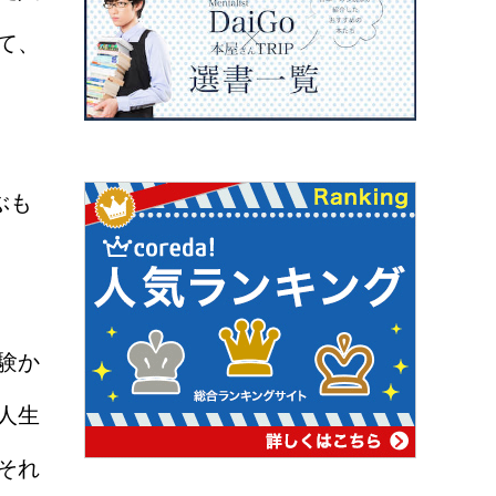
て、
ぶも
験か
人生
それ