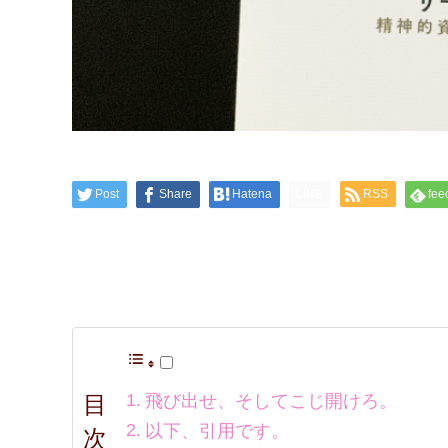
Post
Share
Hatena
LINE
RSS
fee
目
飛び出せ、そしてこじ開けろ。
以下、引用です。
次