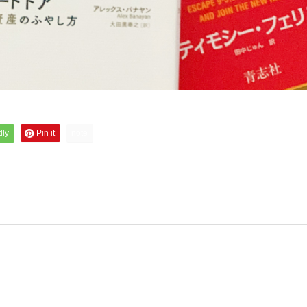
dly
Pin it
note