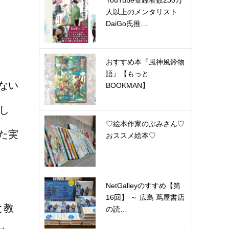
YouTube登録者数230万
人以上のメンタリスト
DaiGo氏推…
おすすめ本『風神風鈴物
語』【もっと
ない
BOOKMAN】
し
♡絵本作家のぶみさん♡
た実
おススメ絵本♡
NetGalleyのすすめ【第
16回】 ～ 広島 蔦屋書店
と教
の読…