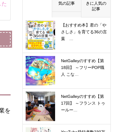
した
気の記事
きに人気の
記事
【おすすめ本】君の「や
さしさ」を育てる36の言
葉 …
NetGalleyのすすめ【第
18回】 ～フリーPOP職
人 こな…
NetGalleyのすすめ【第
17回】 ～フランス トゥ
業を
ールー…