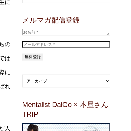
生に
メルマガ配信登録
ちの
では
際に
ばれ
Mentalist DaiGo × 本屋さん
TRIP
だ人