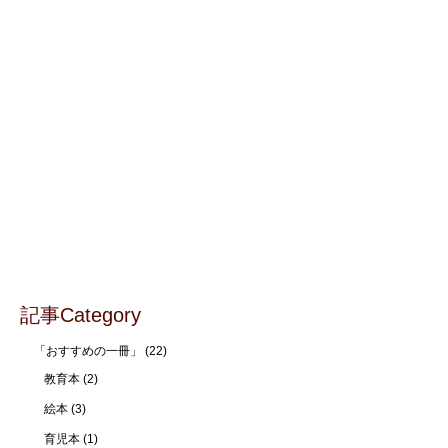
記事Category
「おすすめの一冊」
(22)
教育本
(2)
絵本
(3)
育児本
(1)