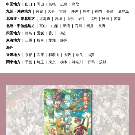
中国地方
山口
岡山
島根
広島
鳥取
九州・沖縄地方
佐賀
大分
宮崎
沖縄
熊本
福岡
長崎
鹿児島
北海道・東北地方
北海道
宮城
山形
岩手
福島
秋田
青森
北陸・甲信越地方
富山
山梨
新潟
石川
福井
長野
四国地方
徳島
愛媛
香川
高知
東海地方
三重
岐阜
愛知
静岡
海外
近畿地方
京都
兵庫
和歌山
大阪
奈良
滋賀
関東地方
千葉
埼玉
東京
栃木
神奈川
群馬
茨城