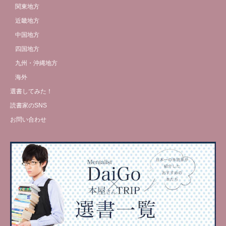
関東地方
近畿地方
中国地方
四国地方
九州・沖縄地方
海外
選書してみた！
読書家のSNS
お問い合わせ