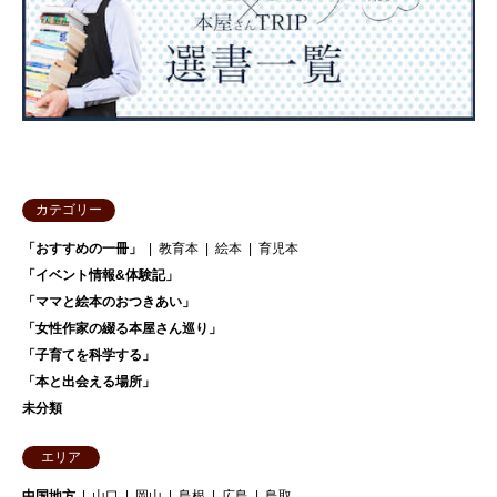
カテゴリー
「おすすめの一冊」
教育本
絵本
育児本
「イベント情報&体験記」
「ママと絵本のおつきあい」
「女性作家の綴る本屋さん巡り」
「子育てを科学する」
「本と出会える場所」
未分類
エリア
中国地方
山口
岡山
島根
広島
鳥取