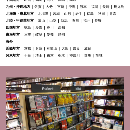
九州・沖縄地方
佐賀
大分
宮崎
沖縄
熊本
福岡
長崎
鹿児島
北海道・東北地方
北海道
宮城
山形
岩手
福島
秋田
青森
北陸・甲信越地方
富山
山梨
新潟
石川
福井
長野
四国地方
徳島
愛媛
香川
高知
東海地方
三重
岐阜
愛知
静岡
海外
近畿地方
京都
兵庫
和歌山
大阪
奈良
滋賀
関東地方
千葉
埼玉
東京
栃木
神奈川
群馬
茨城