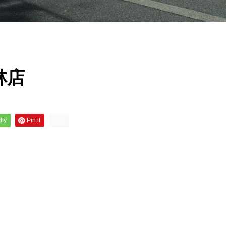
林店
dly
Pin it
note