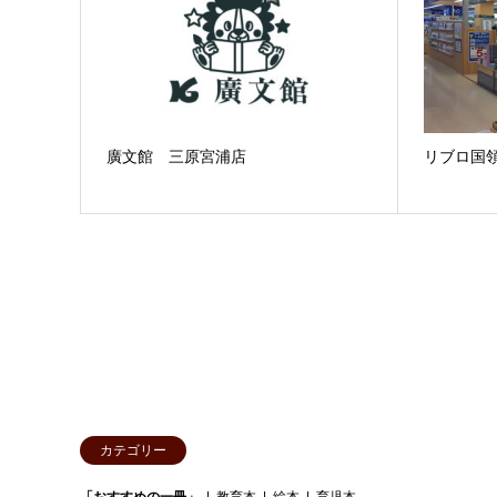
廣文館 三原宮浦店
リブロ国
カテゴリー
「おすすめの一冊」
教育本
絵本
育児本