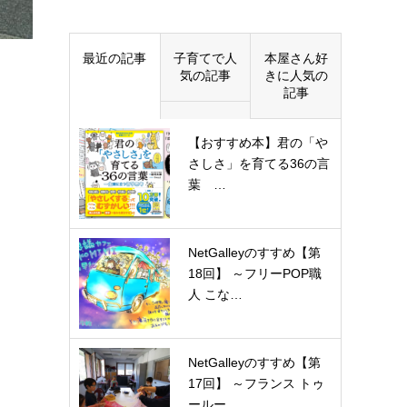
最近の記事
子育てで人
本屋さん好
気の記事
きに人気の
記事
【おすすめ本】君の「や
さしさ」を育てる36の言
葉 …
NetGalleyのすすめ【第
18回】 ～フリーPOP職
人 こな…
NetGalleyのすすめ【第
17回】 ～フランス トゥ
ールー…