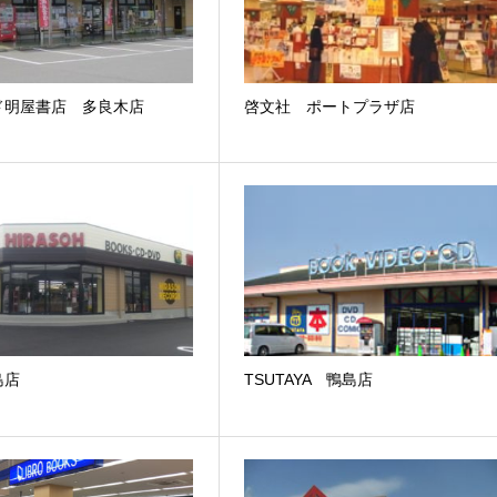
ド明屋書店 多良木店
啓文社 ポートプラザ店
島店
TSUTAYA 鴨島店