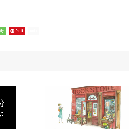
dly
Pin it
note
分
♫