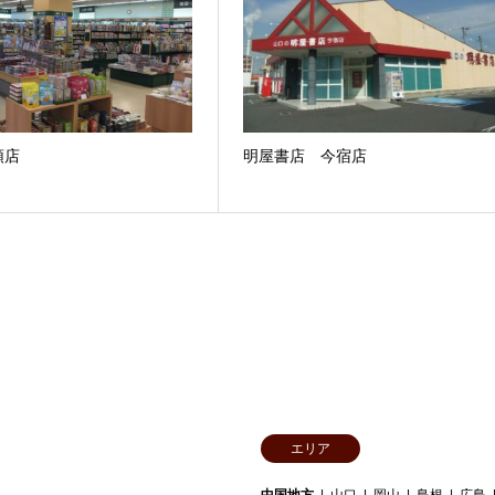
領店
明屋書店 今宿店
エリア
中国地方
山口
岡山
島根
広島