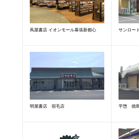
蔦屋書店 イオンモール幕張新都心
サンロー
明屋書店 宿毛店
平惣 徳