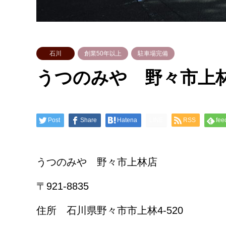
石川
創業50年以上
駐車場完備
うつのみや 野々市上
Post
Share
Hatena
LINE
RSS
fee
うつのみや 野々市上林店
〒921-8835
住所 石川県野々市市上林4-520