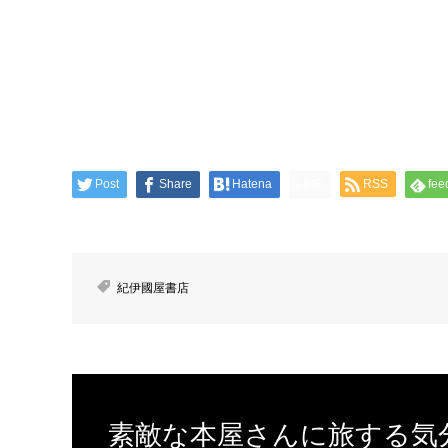
Post
Share
Hatena
LINE
RSS
fee
紀伊國屋書店
素敵な本屋さんに旅する気