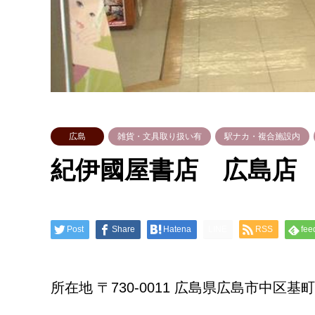
広島
雑貨・文具取り扱い有
駅ナカ・複合施設内
紀伊國屋書店 広島店
Post
Share
Hatena
LINE
RSS
fee
所在地 〒730-0011 広島県広島市中区基町