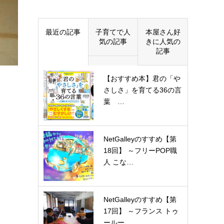
最近の記事
子育てで人
本屋さん好
気の記事
きに人気の
記事
【おすすめ本】君の「や
さしさ」を育てる36の言
葉 …
NetGalleyのすすめ【第
18回】 ～フリーPOP職
人 こな…
NetGalleyのすすめ【第
17回】 ～フランス トゥ
ールー…