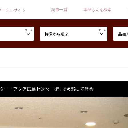
記事一覧
本屋さんを検索
ポータルサイト
特徴から選ぶ
品揃
ター「アクア広島センター街」の6階にて営業