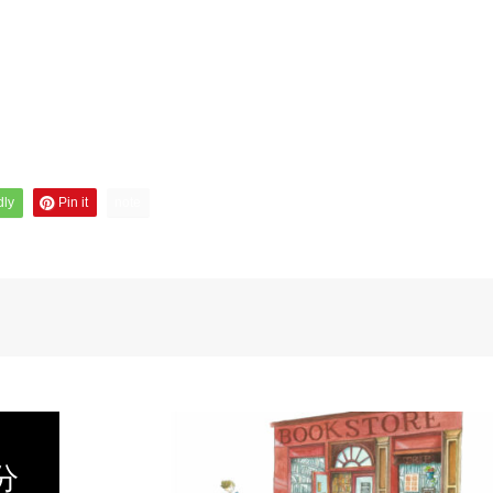
dly
Pin it
note
分