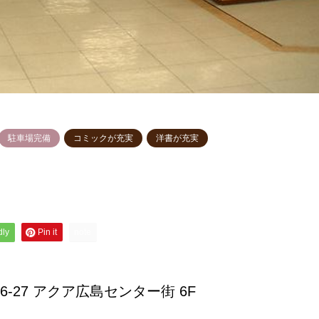
駐車場完備
コミックが充実
洋書が充実
dly
Pin it
note
6-27 アクア広島センター街 6F