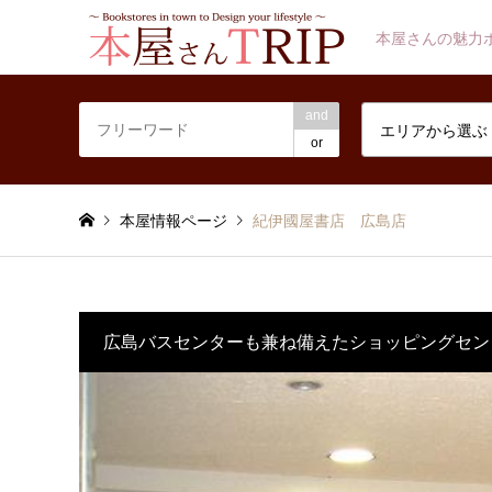
本屋さんの魅力
and
エリアから選ぶ
or
本屋情報ページ
紀伊國屋書店 広島店
広島バスセンターも兼ね備えたショッピングセン