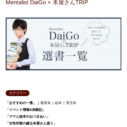
Mentalist DaiGo × 本屋さんTRIP
カテゴリー
「おすすめの一冊」
教育本
絵本
育児本
「イベント情報&体験記」
「ママと絵本のおつきあい」
「女性作家の綴る本屋さん巡り」