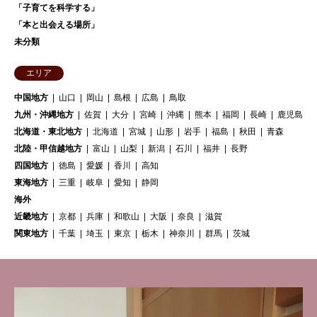
「子育てを科学する」
「本と出会える場所」
未分類
エリア
中国地方
山口
岡山
島根
広島
鳥取
九州・沖縄地方
佐賀
大分
宮崎
沖縄
熊本
福岡
長崎
鹿児島
北海道・東北地方
北海道
宮城
山形
岩手
福島
秋田
青森
北陸・甲信越地方
富山
山梨
新潟
石川
福井
長野
四国地方
徳島
愛媛
香川
高知
東海地方
三重
岐阜
愛知
静岡
海外
近畿地方
京都
兵庫
和歌山
大阪
奈良
滋賀
関東地方
千葉
埼玉
東京
栃木
神奈川
群馬
茨城