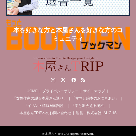
本を好きな方と本屋さんを好きな方のコ
ミュニティ
Instagram
Twitter
Facebook
RSS
HOME
プライバシーポリシー
サイトマップ
「女性作家の綴る本屋さん巡り」
「ママと絵本のおつきあい」
「イベント情報&体験記」
「本と出会える場所」
本屋さんTRIPへのお問い合わせ
運営：株式会社LAUGHS
©
本屋さんTRIP
. All Rights Reserved.