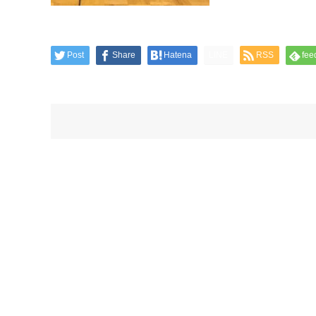
Post
Share
Hatena
LINE
RSS
fee