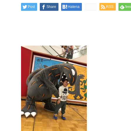
Post
Share
Hatena
LINE
RSS
fee