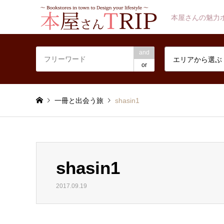
本屋さんの魅力
and
エリアから選ぶ
or
一冊と出会う旅
shasin1
shasin1
2017.09.19