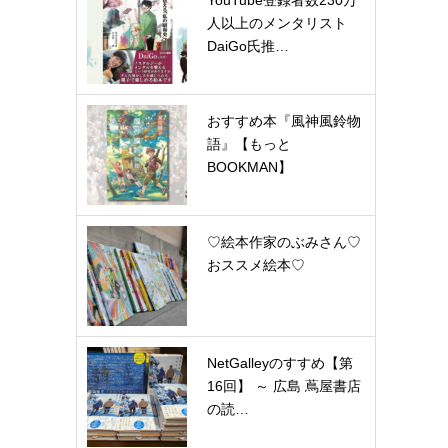
YouTube登録者数230万
人以上のメンタリスト
DaiGo氏推…
おすすめ本『風神風鈴物
語』【もっと
BOOKMAN】
♡絵本作家のぶみさん♡
おススメ絵本♡
NetGalleyのすすめ【第
16回】 ～ 広島 蔦屋書店
の読…