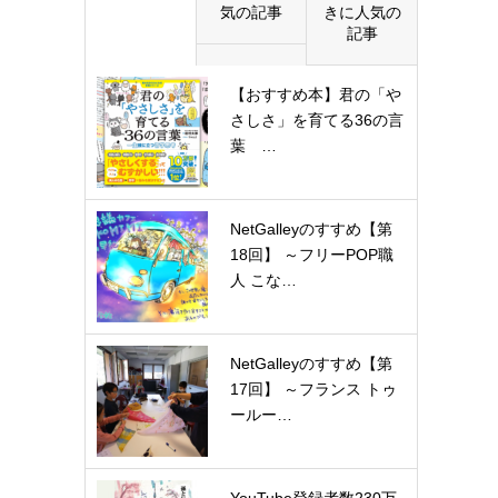
気の記事
きに人気の
記事
【おすすめ本】君の「や
さしさ」を育てる36の言
葉 …
NetGalleyのすすめ【第
18回】 ～フリーPOP職
人 こな…
NetGalleyのすすめ【第
17回】 ～フランス トゥ
ールー…