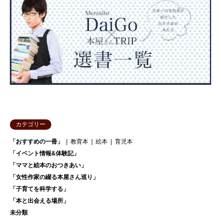
カテゴリー
「おすすめの一冊」
教育本
絵本
育児本
「イベント情報&体験記」
「ママと絵本のおつきあい」
「女性作家の綴る本屋さん巡り」
「子育てを科学する」
「本と出会える場所」
未分類