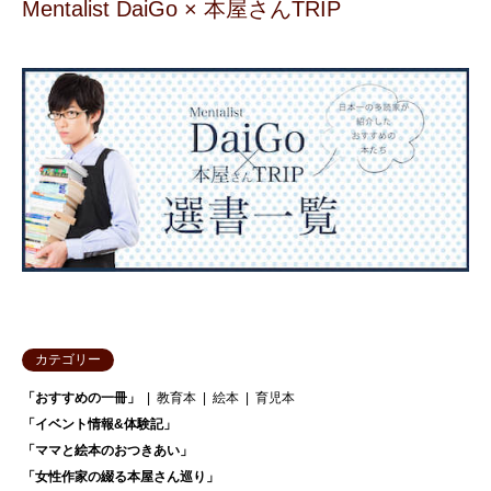
Mentalist DaiGo × 本屋さんTRIP
カテゴリー
「おすすめの一冊」
教育本
絵本
育児本
「イベント情報&体験記」
「ママと絵本のおつきあい」
「女性作家の綴る本屋さん巡り」