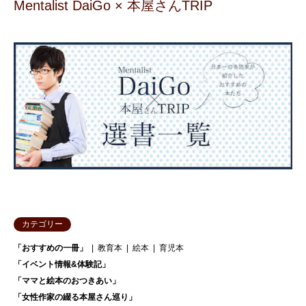
Mentalist DaiGo × 本屋さんTRIP
カテゴリー
「おすすめの一冊」
教育本
絵本
育児本
「イベント情報&体験記」
「ママと絵本のおつきあい」
「女性作家の綴る本屋さん巡り」