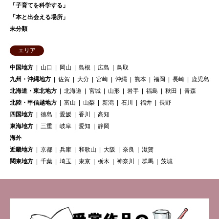
「子育てを科学する」
「本と出会える場所」
未分類
エリア
中国地方
山口
岡山
島根
広島
鳥取
九州・沖縄地方
佐賀
大分
宮崎
沖縄
熊本
福岡
長崎
鹿児島
北海道・東北地方
北海道
宮城
山形
岩手
福島
秋田
青森
北陸・甲信越地方
富山
山梨
新潟
石川
福井
長野
四国地方
徳島
愛媛
香川
高知
東海地方
三重
岐阜
愛知
静岡
海外
近畿地方
京都
兵庫
和歌山
大阪
奈良
滋賀
関東地方
千葉
埼玉
東京
栃木
神奈川
群馬
茨城