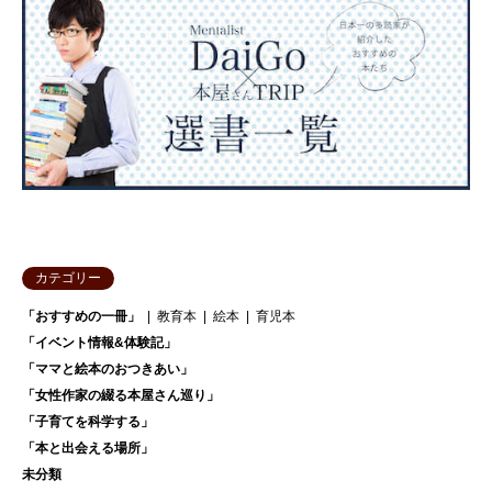
カテゴリー
「おすすめの一冊」
教育本
絵本
育児本
「イベント情報&体験記」
「ママと絵本のおつきあい」
「女性作家の綴る本屋さん巡り」
「子育てを科学する」
「本と出会える場所」
未分類