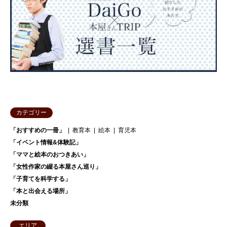
カテゴリー
「おすすめの一冊」
教育本
絵本
育児本
「イベント情報&体験記」
「ママと絵本のおつきあい」
「女性作家の綴る本屋さん巡り」
「子育てを科学する」
「本と出会える場所」
未分類
エリア