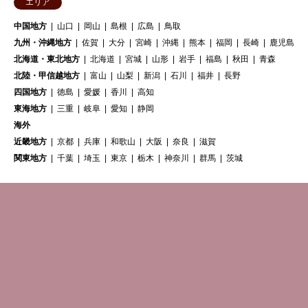
エリア
中国地方
山口
岡山
島根
広島
鳥取
九州・沖縄地方
佐賀
大分
宮崎
沖縄
熊本
福岡
長崎
鹿児島
北海道・東北地方
北海道
宮城
山形
岩手
福島
秋田
青森
北陸・甲信越地方
富山
山梨
新潟
石川
福井
長野
四国地方
徳島
愛媛
香川
高知
東海地方
三重
岐阜
愛知
静岡
海外
近畿地方
京都
兵庫
和歌山
大阪
奈良
滋賀
関東地方
千葉
埼玉
東京
栃木
神奈川
群馬
茨城