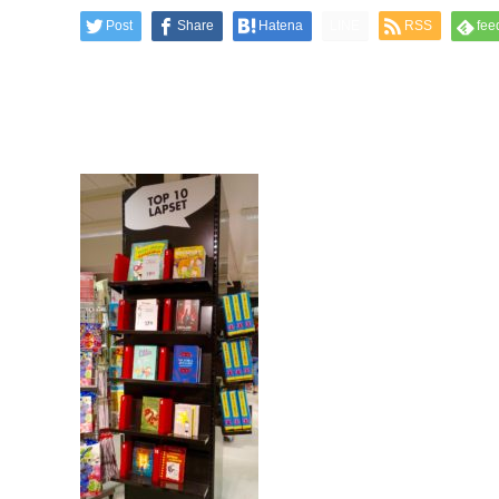
Post
Share
Hatena
LINE
RSS
fee