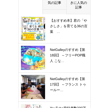
気の記事
きに人気の
記事
【おすすめ本】君の「や
さしさ」を育てる36の言
葉 …
NetGalleyのすすめ【第
18回】 ～フリーPOP職
人 こな…
NetGalleyのすすめ【第
17回】 ～フランス トゥ
ールー…