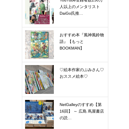
YouTube登録者数230万
人以上のメンタリスト
DaiGo氏推…
おすすめ本『風神風鈴物
語』【もっと
BOOKMAN】
♡絵本作家のぶみさん♡
おススメ絵本♡
NetGalleyのすすめ【第
16回】 ～ 広島 蔦屋書店
の読…