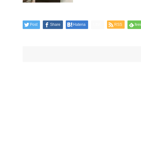
Post
Share
Hatena
LINE
RSS
fee