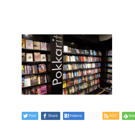
Post
Share
Hatena
LINE
RSS
fee