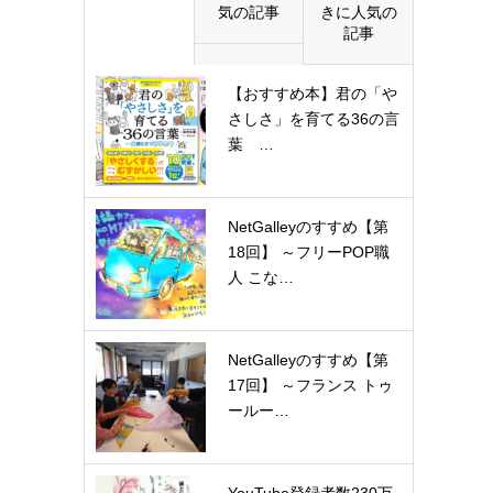
気の記事
きに人気の
記事
【おすすめ本】君の「や
さしさ」を育てる36の言
葉 …
NetGalleyのすすめ【第
18回】 ～フリーPOP職
人 こな…
NetGalleyのすすめ【第
17回】 ～フランス トゥ
ールー…