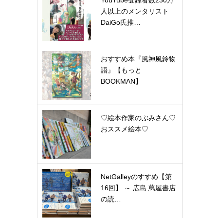
YouTube登録者数230万
人以上のメンタリスト
DaiGo氏推…
おすすめ本『風神風鈴物
語』【もっと
BOOKMAN】
♡絵本作家のぶみさん♡
おススメ絵本♡
NetGalleyのすすめ【第
16回】 ～ 広島 蔦屋書店
の読…