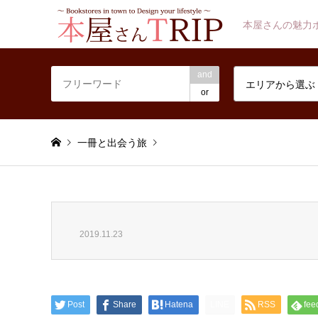
本屋さんの魅力
and
エリアから選ぶ
or
一冊と出会う旅
2019.11.23
Post
Share
Hatena
LINE
RSS
fee