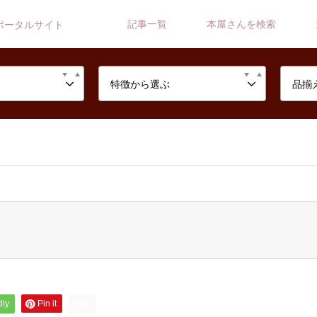
記事一覧
本屋さんを検索
ポータルサイト
特徴から選ぶ
品揃
dly
Pin it
note