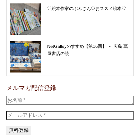
♡絵本作家のぶみさん♡おススメ絵本♡
NetGalleyのすすめ【第16回】 ～ 広島 蔦
屋書店の読…
メルマガ配信登録