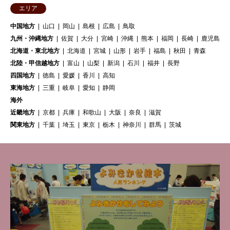
エリア
中国地方
山口
岡山
島根
広島
鳥取
九州・沖縄地方
佐賀
大分
宮崎
沖縄
熊本
福岡
長崎
鹿児島
北海道・東北地方
北海道
宮城
山形
岩手
福島
秋田
青森
北陸・甲信越地方
富山
山梨
新潟
石川
福井
長野
四国地方
徳島
愛媛
香川
高知
東海地方
三重
岐阜
愛知
静岡
海外
近畿地方
京都
兵庫
和歌山
大阪
奈良
滋賀
関東地方
千葉
埼玉
東京
栃木
神奈川
群馬
茨城