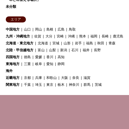
未分類
エリア
中国地方
山口
岡山
島根
広島
鳥取
九州・沖縄地方
佐賀
大分
宮崎
沖縄
熊本
福岡
長崎
鹿児島
北海道・東北地方
北海道
宮城
山形
岩手
福島
秋田
青森
北陸・甲信越地方
富山
山梨
新潟
石川
福井
長野
四国地方
徳島
愛媛
香川
高知
東海地方
三重
岐阜
愛知
静岡
海外
近畿地方
京都
兵庫
和歌山
大阪
奈良
滋賀
関東地方
千葉
埼玉
東京
栃木
神奈川
群馬
茨城