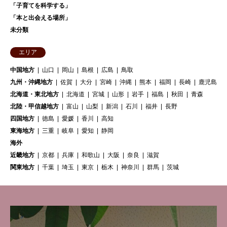
「子育てを科学する」
「本と出会える場所」
未分類
エリア
中国地方
山口
岡山
島根
広島
鳥取
九州・沖縄地方
佐賀
大分
宮崎
沖縄
熊本
福岡
長崎
鹿児島
北海道・東北地方
北海道
宮城
山形
岩手
福島
秋田
青森
北陸・甲信越地方
富山
山梨
新潟
石川
福井
長野
四国地方
徳島
愛媛
香川
高知
東海地方
三重
岐阜
愛知
静岡
海外
近畿地方
京都
兵庫
和歌山
大阪
奈良
滋賀
関東地方
千葉
埼玉
東京
栃木
神奈川
群馬
茨城