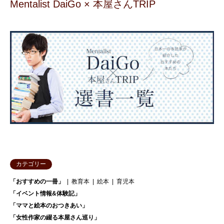
Mentalist DaiGo × 本屋さんTRIP
カテゴリー
「おすすめの一冊」
教育本
絵本
育児本
「イベント情報&体験記」
「ママと絵本のおつきあい」
「女性作家の綴る本屋さん巡り」