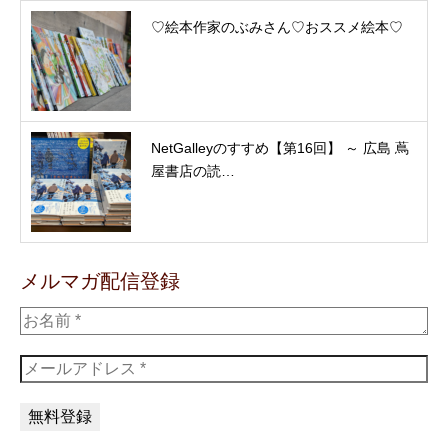
♡絵本作家のぶみさん♡おススメ絵本♡
NetGalleyのすすめ【第16回】 ～ 広島 蔦
屋書店の読…
メルマガ配信登録