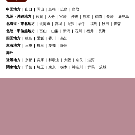
中国地方
山口
岡山
島根
広島
鳥取
九州・沖縄地方
佐賀
大分
宮崎
沖縄
熊本
福岡
長崎
鹿児島
北海道・東北地方
北海道
宮城
山形
岩手
福島
秋田
青森
北陸・甲信越地方
富山
山梨
新潟
石川
福井
長野
四国地方
徳島
愛媛
香川
高知
東海地方
三重
岐阜
愛知
静岡
海外
近畿地方
京都
兵庫
和歌山
大阪
奈良
滋賀
関東地方
千葉
埼玉
東京
栃木
神奈川
群馬
茨城