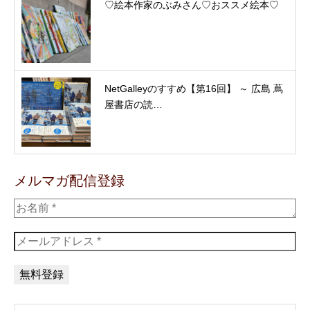
♡絵本作家のぶみさん♡おススメ絵本♡
NetGalleyのすすめ【第16回】 ～ 広島 蔦
屋書店の読…
メルマガ配信登録