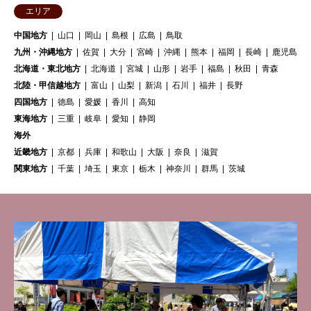
エリア
中国地方
山口
岡山
島根
広島
鳥取
九州・沖縄地方
佐賀
大分
宮崎
沖縄
熊本
福岡
長崎
鹿児島
北海道・東北地方
北海道
宮城
山形
岩手
福島
秋田
青森
北陸・甲信越地方
富山
山梨
新潟
石川
福井
長野
四国地方
徳島
愛媛
香川
高知
東海地方
三重
岐阜
愛知
静岡
海外
近畿地方
京都
兵庫
和歌山
大阪
奈良
滋賀
関東地方
千葉
埼玉
東京
栃木
神奈川
群馬
茨城