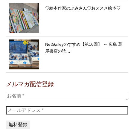
♡絵本作家のぶみさん♡おススメ絵本♡
NetGalleyのすすめ【第16回】 ～ 広島 蔦
屋書店の読…
メルマガ配信登録