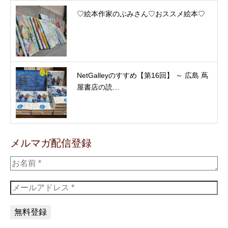
♡絵本作家のぶみさん♡おススメ絵本♡
NetGalleyのすすめ【第16回】 ～ 広島 蔦
屋書店の読…
メルマガ配信登録