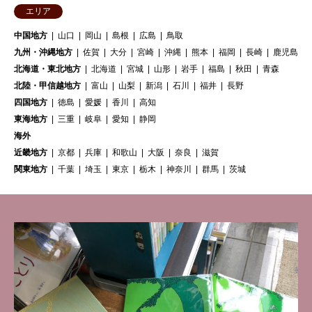
エリア
中国地方
山口
岡山
島根
広島
鳥取
九州・沖縄地方
佐賀
大分
宮崎
沖縄
熊本
福岡
長崎
鹿児島
北海道・東北地方
北海道
宮城
山形
岩手
福島
秋田
青森
北陸・甲信越地方
富山
山梨
新潟
石川
福井
長野
四国地方
徳島
愛媛
香川
高知
東海地方
三重
岐阜
愛知
静岡
海外
近畿地方
京都
兵庫
和歌山
大阪
奈良
滋賀
関東地方
千葉
埼玉
東京
栃木
神奈川
群馬
茨城