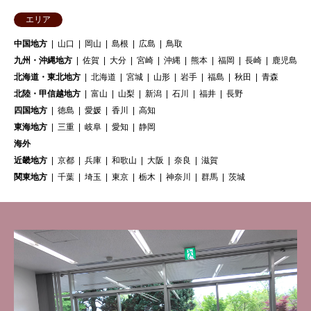
エリア
中国地方
山口
岡山
島根
広島
鳥取
九州・沖縄地方
佐賀
大分
宮崎
沖縄
熊本
福岡
長崎
鹿児島
北海道・東北地方
北海道
宮城
山形
岩手
福島
秋田
青森
北陸・甲信越地方
富山
山梨
新潟
石川
福井
長野
四国地方
徳島
愛媛
香川
高知
東海地方
三重
岐阜
愛知
静岡
海外
近畿地方
京都
兵庫
和歌山
大阪
奈良
滋賀
関東地方
千葉
埼玉
東京
栃木
神奈川
群馬
茨城