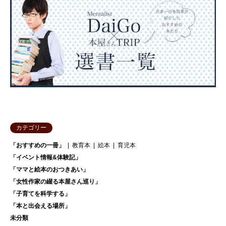
カテゴリー
「おすすめの一冊」
教育本
絵本
育児本
「イベント情報&体験記」
「ママと絵本のおつきあい」
「女性作家の綴る本屋さん巡り」
「子育てを科学する」
「本と出会える場所」
未分類