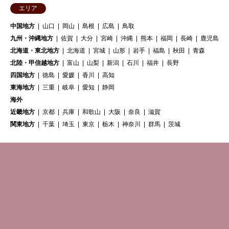
エリア
中国地方
山口
岡山
島根
広島
鳥取
九州・沖縄地方
佐賀
大分
宮崎
沖縄
熊本
福岡
長崎
鹿児島
北海道・東北地方
北海道
宮城
山形
岩手
福島
秋田
青森
北陸・甲信越地方
富山
山梨
新潟
石川
福井
長野
四国地方
徳島
愛媛
香川
高知
東海地方
三重
岐阜
愛知
静岡
海外
近畿地方
京都
兵庫
和歌山
大阪
奈良
滋賀
関東地方
千葉
埼玉
東京
栃木
神奈川
群馬
茨城