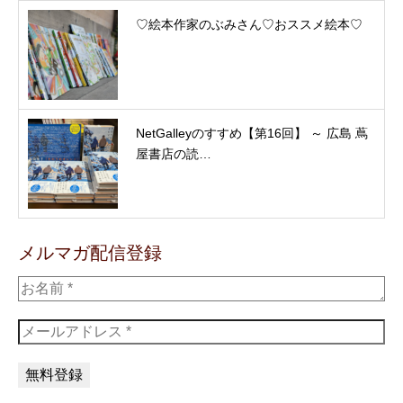
♡絵本作家のぶみさん♡おススメ絵本♡
NetGalleyのすすめ【第16回】 ～ 広島 蔦
屋書店の読…
メルマガ配信登録