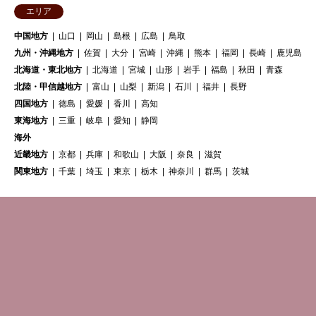
エリア
中国地方
山口
岡山
島根
広島
鳥取
九州・沖縄地方
佐賀
大分
宮崎
沖縄
熊本
福岡
長崎
鹿児島
北海道・東北地方
北海道
宮城
山形
岩手
福島
秋田
青森
北陸・甲信越地方
富山
山梨
新潟
石川
福井
長野
四国地方
徳島
愛媛
香川
高知
東海地方
三重
岐阜
愛知
静岡
海外
近畿地方
京都
兵庫
和歌山
大阪
奈良
滋賀
関東地方
千葉
埼玉
東京
栃木
神奈川
群馬
茨城