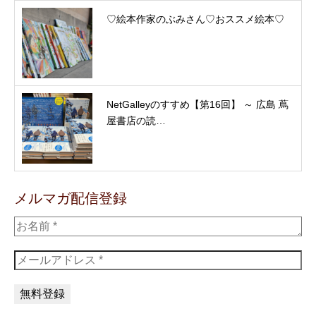
♡絵本作家のぶみさん♡おススメ絵本♡
NetGalleyのすすめ【第16回】 ～ 広島 蔦
屋書店の読…
メルマガ配信登録