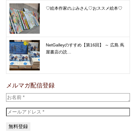
♡絵本作家のぶみさん♡おススメ絵本♡
NetGalleyのすすめ【第16回】 ～ 広島 蔦
屋書店の読…
メルマガ配信登録