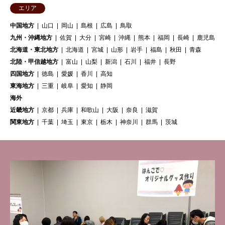
エリア
中国地方
山口
岡山
島根
広島
鳥取
九州・沖縄地方
佐賀
大分
宮崎
沖縄
熊本
福岡
長崎
鹿児島
北海道・東北地方
北海道
宮城
山形
岩手
福島
秋田
青森
北陸・甲信越地方
富山
山梨
新潟
石川
福井
長野
四国地方
徳島
愛媛
香川
高知
東海地方
三重
岐阜
愛知
静岡
海外
近畿地方
京都
兵庫
和歌山
大阪
奈良
滋賀
関東地方
千葉
埼玉
東京
栃木
神奈川
群馬
茨城