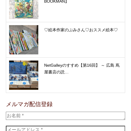
BOOKMAN】
♡絵本作家のぶみさん♡おススメ絵本♡
NetGalleyのすすめ【第16回】 ～ 広島 蔦
屋書店の読…
メルマガ配信登録