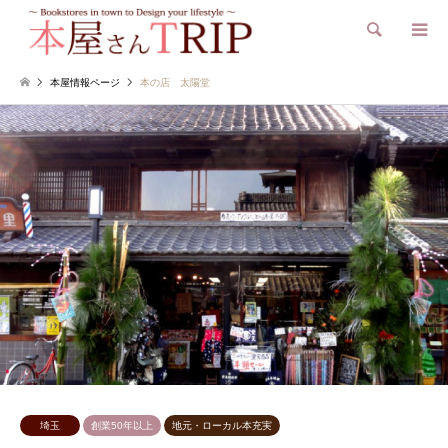
検索
本屋情報ページ
本の店 太陽堂
埼玉
創業50年以上
地元・ローカル本充実