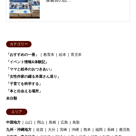
屋書店の読…
カテゴリー
「おすすめの一冊」
教育本
絵本
育児本
「イベント情報&体験記」
「ママと絵本のおつきあい」
「女性作家の綴る本屋さん巡り」
「子育てを科学する」
「本と出会える場所」
未分類
エリア
中国地方
山口
岡山
島根
広島
鳥取
九州・沖縄地方
佐賀
大分
宮崎
沖縄
熊本
福岡
長崎
鹿児島