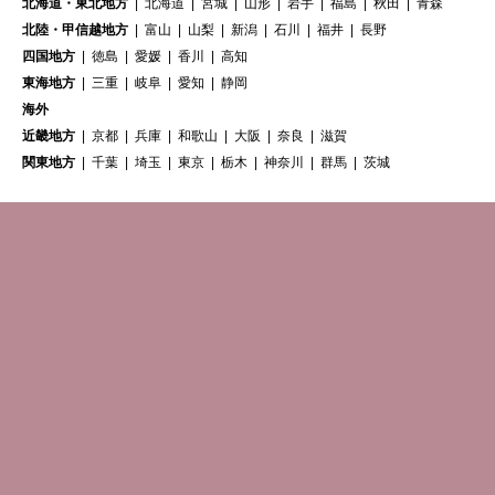
北海道・東北地方
北海道
宮城
山形
岩手
福島
秋田
青森
北陸・甲信越地方
富山
山梨
新潟
石川
福井
長野
四国地方
徳島
愛媛
香川
高知
東海地方
三重
岐阜
愛知
静岡
海外
近畿地方
京都
兵庫
和歌山
大阪
奈良
滋賀
関東地方
千葉
埼玉
東京
栃木
神奈川
群馬
茨城