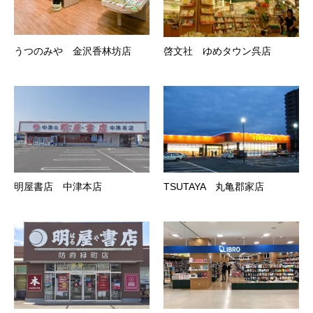
うつのみや 金沢香林坊店
啓文社 ゆめタウン呉店
明屋書店 中津本店
TSUTAYA 丸亀郡家店