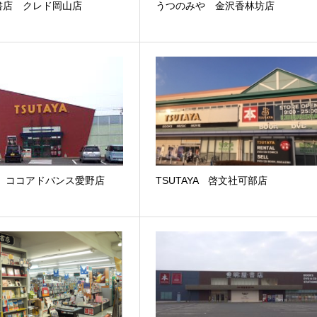
書店 クレド岡山店
うつのみや 金沢香林坊店
YA ココアドバンス愛野店
TSUTAYA 啓文社可部店