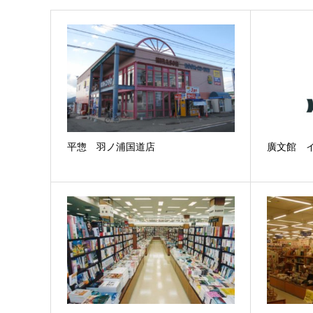
平惣 羽ノ浦国道店
廣文館 