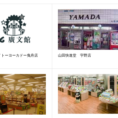
イトーヨーカドー曳舟店
山田快進堂 宇野店