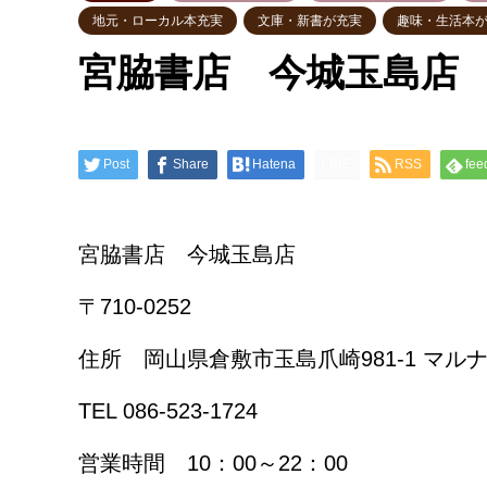
地元・ローカル本充実
文庫・新書が充実
趣味・生活本
宮脇書店 今城玉島店
Post
Share
Hatena
LINE
RSS
fee
宮脇書店 今城玉島店
〒710-0252
住所 岡山県倉敷市玉島爪崎981-1 マル
TEL 086-523-1724
営業時間 10：00～22：00