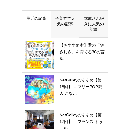
最近の記事
子育てで人
本屋さん好
気の記事
きに人気の
記事
【おすすめ本】君の「や
さしさ」を育てる36の言
葉 …
NetGalleyのすすめ【第
18回】 ～フリーPOP職
人 こな…
NetGalleyのすすめ【第
17回】 ～フランス トゥ
ールー…