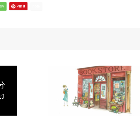
dly
Pin it
note
分
♫