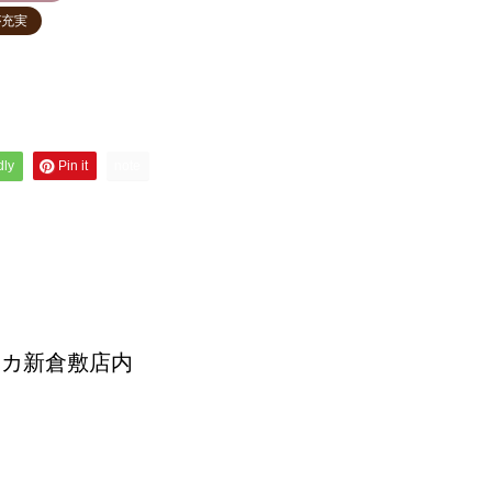
が充実
dly
Pin it
note
ナカ新倉敷店内