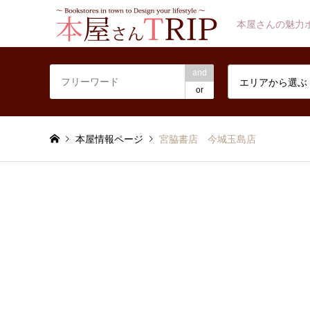
本屋さんの魅力
and
エリアから選ぶ
or
本屋情報ページ
宮脇書店 今城玉島店