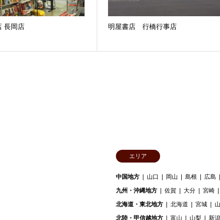
 長岡店
明屋書店 行橋行事店
エリア
中国地方
山口
岡山
島根
広島
九州・沖縄地方
佐賀
大分
宮崎
北海道・東北地方
北海道
宮城
北陸・甲信越地方
富山
山梨
新