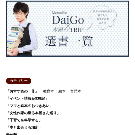
カテゴリー
「おすすめの一冊」
教育本
絵本
育児本
「イベント情報&体験記」
「ママと絵本のおつきあい」
「女性作家の綴る本屋さん巡り」
「子育てを科学する」
「本と出会える場所」
未分類