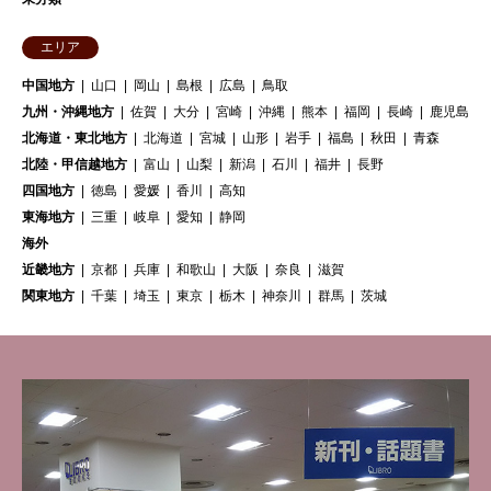
エリア
中国地方
山口
岡山
島根
広島
鳥取
九州・沖縄地方
佐賀
大分
宮崎
沖縄
熊本
福岡
長崎
鹿児島
北海道・東北地方
北海道
宮城
山形
岩手
福島
秋田
青森
北陸・甲信越地方
富山
山梨
新潟
石川
福井
長野
四国地方
徳島
愛媛
香川
高知
東海地方
三重
岐阜
愛知
静岡
海外
近畿地方
京都
兵庫
和歌山
大阪
奈良
滋賀
関東地方
千葉
埼玉
東京
栃木
神奈川
群馬
茨城