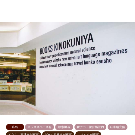
広島
キッズスペース有
検索機有
駅ナカ・複合施設内
駐車場完備
くらし・料理本が充実
ゲーム攻略本が充実
コミックが充実