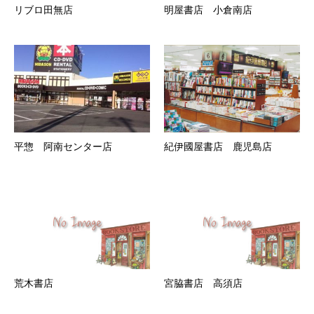
リブロ田無店
明屋書店 小倉南店
平惣 阿南センター店
紀伊國屋書店 鹿児島店
荒木書店
宮脇書店 高須店