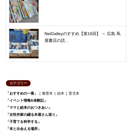
NetGalleyのすすめ【第16回】 ～ 広島 蔦
屋書店の読…
カテゴリー
「おすすめの一冊」
教育本
絵本
育児本
「イベント情報&体験記」
「ママと絵本のおつきあい」
「女性作家の綴る本屋さん巡り」
「子育てを科学する」
「本と出会える場所」