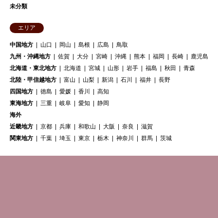
未分類
エリア
中国地方
山口
岡山
島根
広島
鳥取
九州・沖縄地方
佐賀
大分
宮崎
沖縄
熊本
福岡
長崎
鹿児島
北海道・東北地方
北海道
宮城
山形
岩手
福島
秋田
青森
北陸・甲信越地方
富山
山梨
新潟
石川
福井
長野
四国地方
徳島
愛媛
香川
高知
東海地方
三重
岐阜
愛知
静岡
海外
近畿地方
京都
兵庫
和歌山
大阪
奈良
滋賀
関東地方
千葉
埼玉
東京
栃木
神奈川
群馬
茨城