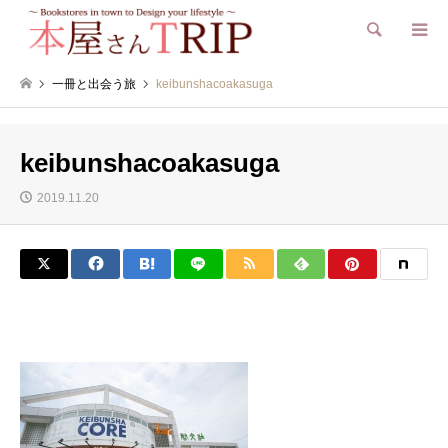
検索
一冊と出会う旅
keibunshacoakasuga
keibunshacoakasuga
2019.11.20