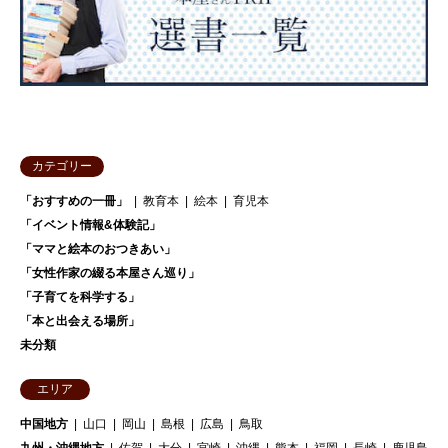
カテゴリー
「おすすめの一冊」
教育本
絵本
育児本
「イベント情報&体験記」
「ママと絵本のおつきあい」
「女性作家の綴る本屋さん巡り」
「子育てを科学する」
「本と出会える場所」
未分類
エリア
中国地方
山口
岡山
島根
広島
鳥取
九州・沖縄地方
佐賀
大分
宮崎
沖縄
熊本
福岡
長崎
鹿児島