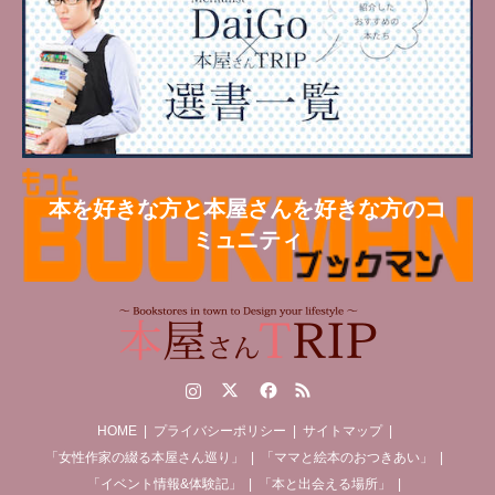
本を好きな方と本屋さんを好きな方のコ
ミュニティ
Instagram
Twitter
Facebook
RSS
HOME
プライバシーポリシー
サイトマップ
「女性作家の綴る本屋さん巡り」
「ママと絵本のおつきあい」
「イベント情報&体験記」
「本と出会える場所」