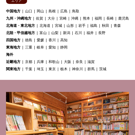
エリア
中国地方
山口
岡山
島根
広島
鳥取
九州・沖縄地方
佐賀
大分
宮崎
沖縄
熊本
福岡
長崎
鹿児島
北海道・東北地方
北海道
宮城
山形
岩手
福島
秋田
青森
北陸・甲信越地方
富山
山梨
新潟
石川
福井
長野
四国地方
徳島
愛媛
香川
高知
東海地方
三重
岐阜
愛知
静岡
海外
近畿地方
京都
兵庫
和歌山
大阪
奈良
滋賀
関東地方
千葉
埼玉
東京
栃木
神奈川
群馬
茨城