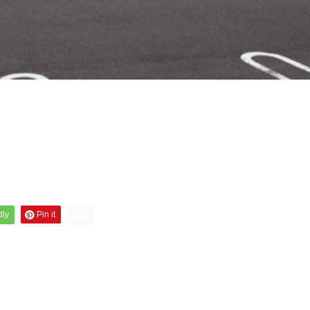
dly
Pin it
note