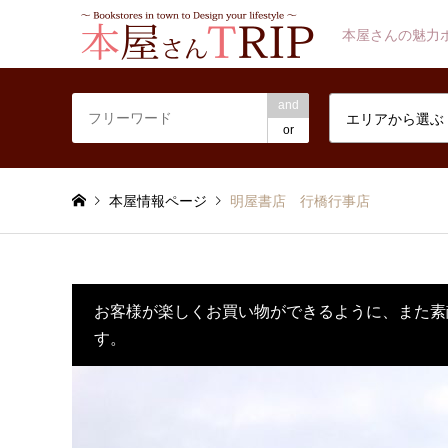
本屋さんの魅力
and
エリアから選ぶ
or
本屋情報ページ
明屋書店 行橋行事店
お客様が楽しくお買い物ができるように、また素
す。