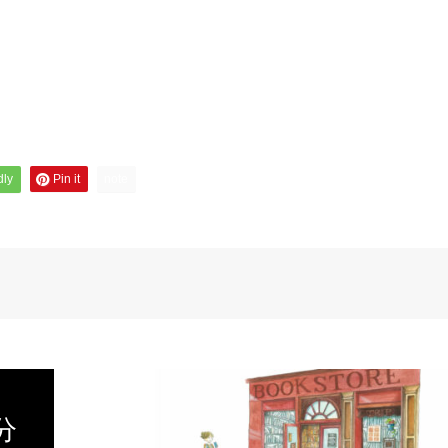
dly
Pin it
note
分