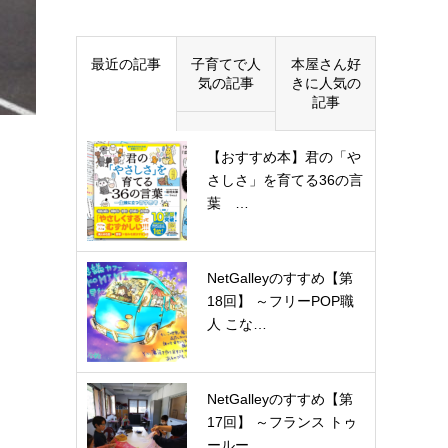
最近の記事
子育てで人
本屋さん好
気の記事
きに人気の
記事
【おすすめ本】君の「や
さしさ」を育てる36の言
葉 …
NetGalleyのすすめ【第
18回】 ～フリーPOP職
人 こな…
NetGalleyのすすめ【第
17回】 ～フランス トゥ
ールー…