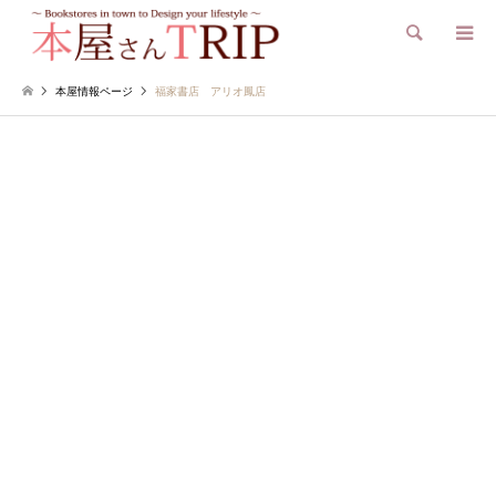
検索
本屋情報ページ
福家書店 アリオ鳳店