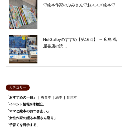
♡絵本作家のぶみさん♡おススメ絵本♡
NetGalleyのすすめ【第16回】 ～ 広島 蔦
屋書店の読…
カテゴリー
「おすすめの一冊」
教育本
絵本
育児本
「イベント情報&体験記」
「ママと絵本のおつきあい」
「女性作家の綴る本屋さん巡り」
「子育てを科学する」