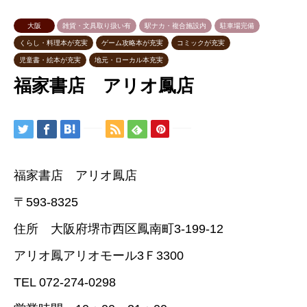
大阪
雑貨・文具取り扱い有
駅ナカ・複合施設内
駐車場完備
くらし・料理本が充実
ゲーム攻略本が充実
コミックが充実
児童書・絵本が充実
地元・ローカル本充実
福家書店 アリオ鳳店
福家書店 アリオ鳳店
〒593-8325
住所 大阪府堺市西区鳳南町3-199-12
アリオ鳳アリオモール3Ｆ3300
TEL 072-274-0298