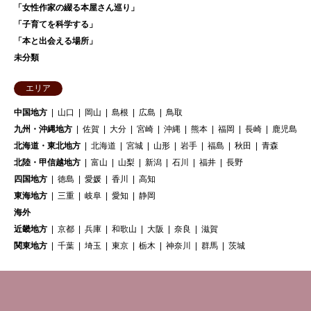
「女性作家の綴る本屋さん巡り」
「子育てを科学する」
「本と出会える場所」
未分類
エリア
中国地方
山口
岡山
島根
広島
鳥取
九州・沖縄地方
佐賀
大分
宮崎
沖縄
熊本
福岡
長崎
鹿児島
北海道・東北地方
北海道
宮城
山形
岩手
福島
秋田
青森
北陸・甲信越地方
富山
山梨
新潟
石川
福井
長野
四国地方
徳島
愛媛
香川
高知
東海地方
三重
岐阜
愛知
静岡
海外
近畿地方
京都
兵庫
和歌山
大阪
奈良
滋賀
関東地方
千葉
埼玉
東京
栃木
神奈川
群馬
茨城