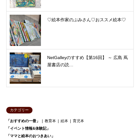
♡絵本作家のぶみさん♡おススメ絵本♡
NetGalleyのすすめ【第16回】 ～ 広島 蔦
屋書店の読…
カテゴリー
「おすすめの一冊」
教育本
絵本
育児本
「イベント情報&体験記」
「ママと絵本のおつきあい」