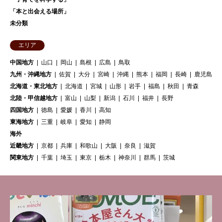
「本と出会える場所」
未分類
エリア
中国地方
山口
岡山
島根
広島
鳥取
九州・沖縄地方
佐賀
大分
宮崎
沖縄
熊本
福岡
長崎
鹿児島
北海道・東北地方
北海道
宮城
山形
岩手
福島
秋田
青森
北陸・甲信越地方
富山
山梨
新潟
石川
福井
長野
四国地方
徳島
愛媛
香川
高知
東海地方
三重
岐阜
愛知
静岡
海外
近畿地方
京都
兵庫
和歌山
大阪
奈良
滋賀
関東地方
千葉
埼玉
東京
栃木
神奈川
群馬
茨城