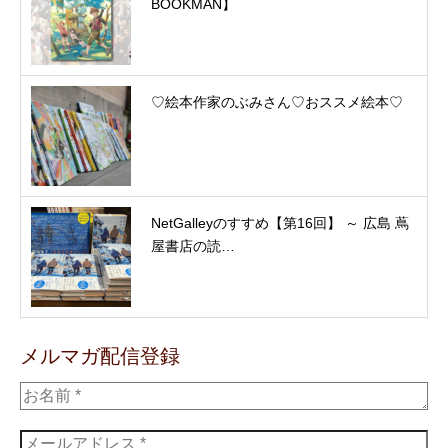
BOOKMAN】
♡絵本作家のぶみさん♡おススメ絵本♡
NetGalleyのすすめ【第16回】 ～ 広島 蔦
屋書店の読…
メルマガ配信登録