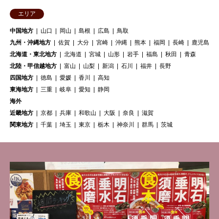
エリア
中国地方
山口
岡山
島根
広島
鳥取
九州・沖縄地方
佐賀
大分
宮崎
沖縄
熊本
福岡
長崎
鹿児島
北海道・東北地方
北海道
宮城
山形
岩手
福島
秋田
青森
北陸・甲信越地方
富山
山梨
新潟
石川
福井
長野
四国地方
徳島
愛媛
香川
高知
東海地方
三重
岐阜
愛知
静岡
海外
近畿地方
京都
兵庫
和歌山
大阪
奈良
滋賀
関東地方
千葉
埼玉
東京
栃木
神奈川
群馬
茨城