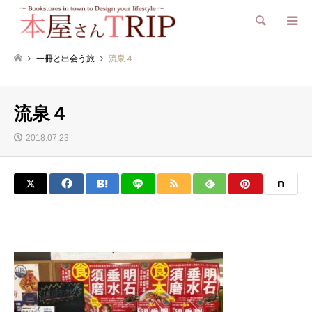
検索
一冊と出会う旅
流泉４
流泉４
2018.07.23