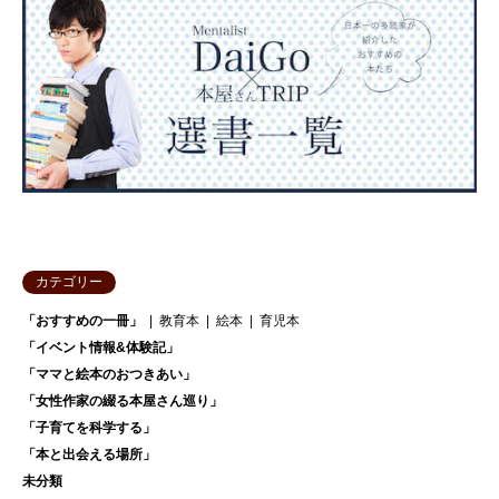
カテゴリー
「おすすめの一冊」
教育本
絵本
育児本
「イベント情報&体験記」
「ママと絵本のおつきあい」
「女性作家の綴る本屋さん巡り」
「子育てを科学する」
「本と出会える場所」
未分類