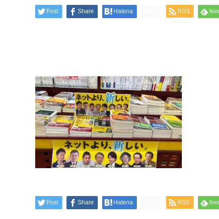
Post
Share
Hatena
LINE
RSS
fee
Post
Share
Hatena
LINE
RSS
fee