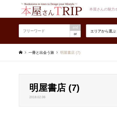
本屋さんの魅力
and
エリアから選ぶ
or
一冊と出会う旅
明屋書店 (7)
明屋書店 (7)
2018.02.08