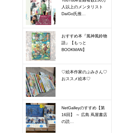
YouTube登録者数230万
人以上のメンタリスト
DaiGo氏推…
おすすめ本『風神風鈴物
語』【もっと
BOOKMAN】
♡絵本作家のぶみさん♡
おススメ絵本♡
NetGalleyのすすめ【第
16回】 ～ 広島 蔦屋書店
の読…