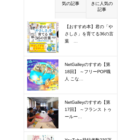
気の記事
きに人気の
記事
【おすすめ本】君の「や
さしさ」を育てる36の言
葉 …
NetGalleyのすすめ【第
18回】 ～フリーPOP職
人 こな…
NetGalleyのすすめ【第
17回】 ～フランス トゥ
ールー…