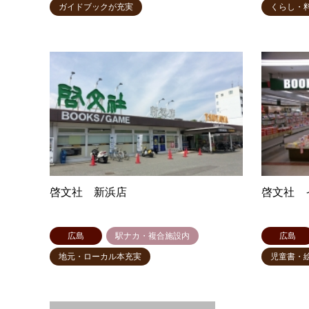
ガイドブックが充実
くらし・
啓文社 新浜店
啓文社 
広島
駅ナカ・複合施設内
広島
地元・ローカル本充実
児童書・