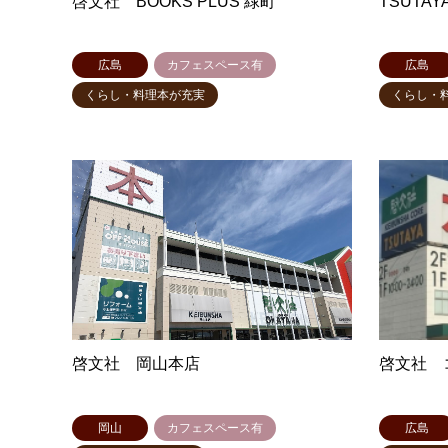
啓文社 BOOKS PLUS 緑町
TSUTA
広島
カフェスペース有
広島
くらし・料理本が充実
くらし・
啓文社 岡山本店
啓文社 
岡山
カフェスペース有
広島