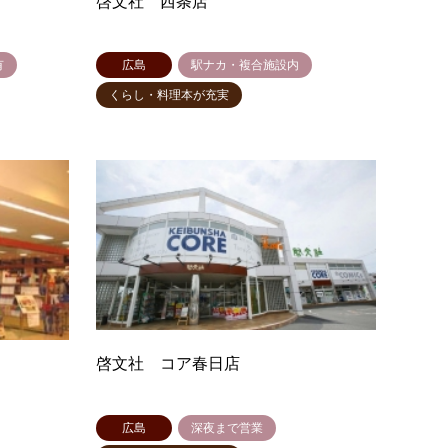
啓文社 西条店
有
広島
駅ナカ・複合施設内
くらし・料理本が充実
啓文社 コア春日店
広島
深夜まで営業