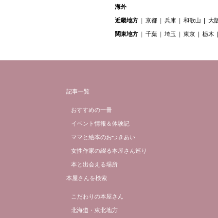
海外
近畿地方
京都
兵庫
和歌山
大
関東地方
千葉
埼玉
東京
栃木
記事一覧
おすすめの一冊
イベント情報＆体験記
ママと絵本のおつきあい
女性作家の綴る本屋さん巡り
本と出会える場所
本屋さんを検索
こだわりの本屋さん
北海道・東北地方