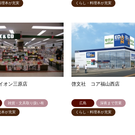
料理本が充実
くらし・料理本が充実
イオン三原店
啓文社 コア福山西店
雑貨・文具取り扱い有
広島
深夜まで営業
絵本が充実
くらし・料理本が充実