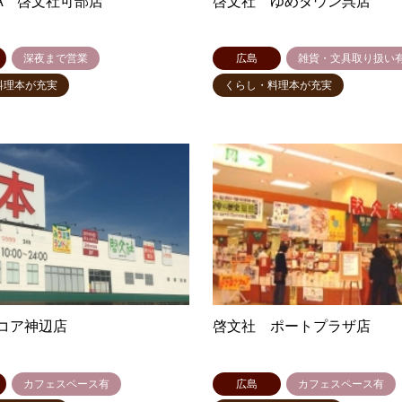
YA 啓文社可部店
啓文社 ゆめタウン呉店
深夜まで営業
広島
雑貨・文具取り扱い
料理本が充実
くらし・料理本が充実
コア神辺店
啓文社 ポートプラザ店
カフェスペース有
広島
カフェスペース有