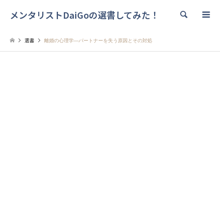
メンタリストDaiGoの選書してみた！
検索
選書
離婚の心理学―パートナーを失う原因とその対処