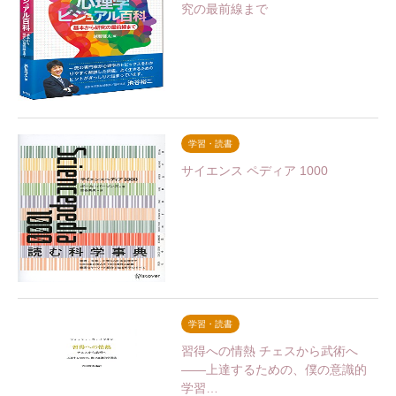
究の最前線まで
学習・読書
サイエンス ペディア 1000
学習・読書
習得への情熱 チェスから武術へ
――上達するための、僕の意識的
学習…