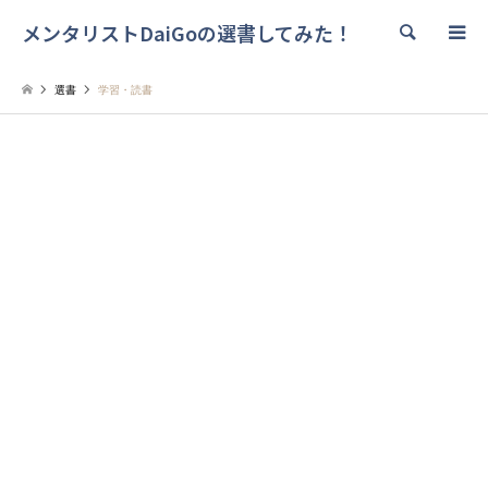
メンタリストDaiGoの選書してみた！
検索
選書
学習・読書