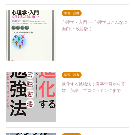
学習・読書
心理学・入門 — 心理学はこんなに
面白い 改訂版 (…
学習・読書
進化する勉強法：漢字学習から算
数、英語、プログラミングまで