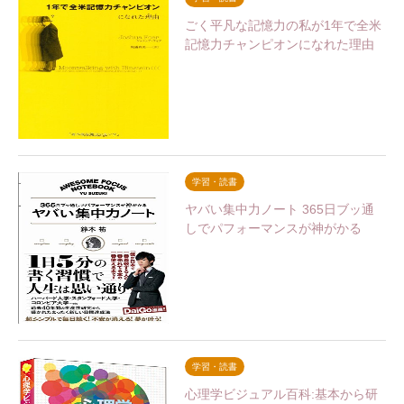
ごく平凡な記憶力の私が1年で全米
記憶力チャンピオンになれた理由
学習・読書
ヤバい集中力ノート 365日ブッ通
しでパフォーマンスが神がかる
学習・読書
心理学ビジュアル百科:基本から研