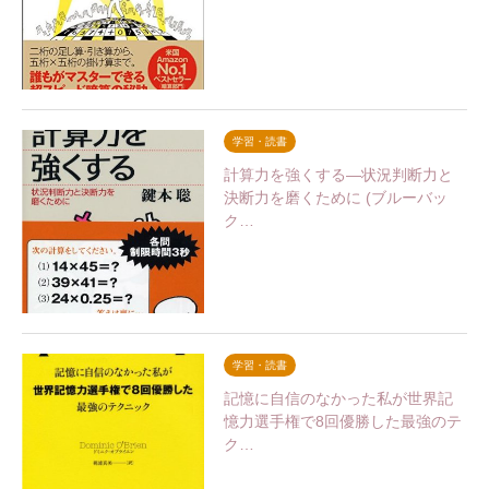
学習・読書
計算力を強くする―状況判断力と
決断力を磨くために (ブルーバッ
ク…
学習・読書
記憶に自信のなかった私が世界記
憶力選手権で8回優勝した最強のテ
ク…