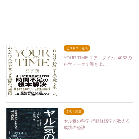
ビジネス・経済
YOUR TIME ユア・タイム: 4063の
科学データで導き出…
学習・読書
ヤル気の科学 行動経済学が教える
成功の秘訣