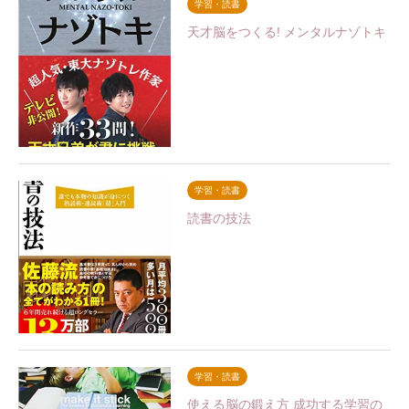
学習・読書
天才脳をつくる! メンタルナゾトキ
学習・読書
読書の技法
学習・読書
使える脳の鍛え方 成功する学習の