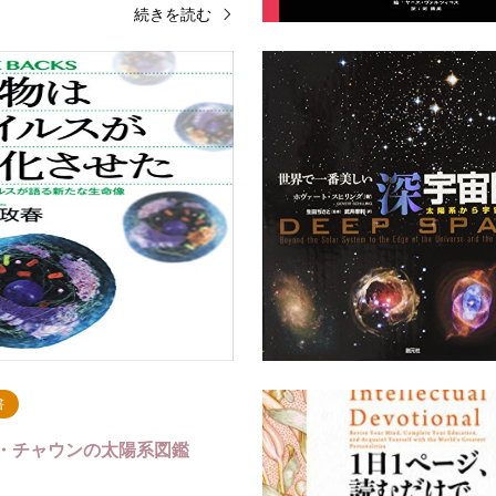
続きを読む
書
健康・美容
 ペディア 1000
生物はウイルスが進化させた
イルスが語る新たな生命像 (
続きを読む
続
書
・チャウンの太陽系図鑑