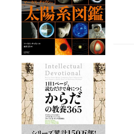
感情表現
1日1ペ
だの教養3
1日1ペー
教養365