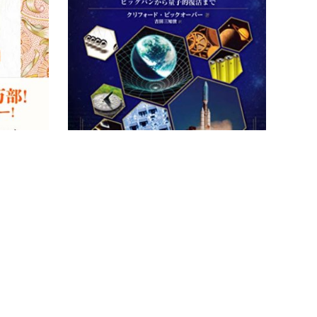
1日1ページ、読むだけで身につく世界の教
ビジュ
養365 人物編
復活ま
続きを読む