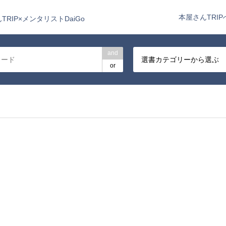
本屋さんTRIP
TRIP×メンタリストDaiGo
and
選書カテゴリーから選ぶ
or