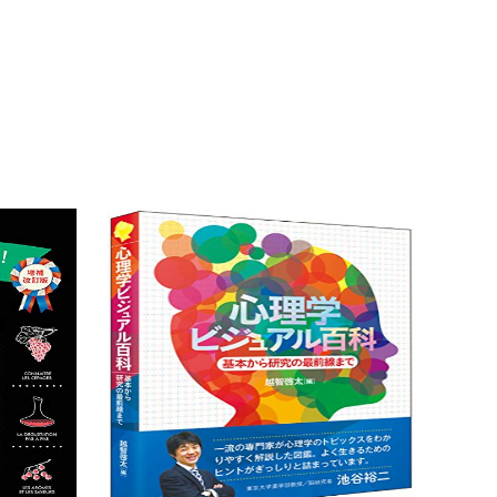
教養
学習
ワインは楽しい!【増補改訂版】-絵で
心理
読むワイン教本-
最前
ワインを楽しむためのおすすめ本この本はフ
心理学
ランスでとても売れた本だそうですが、ワイ
めの本
ンがどのように作られるのかとかワインの香
本から
りが何に由来しているのかと…
ますが