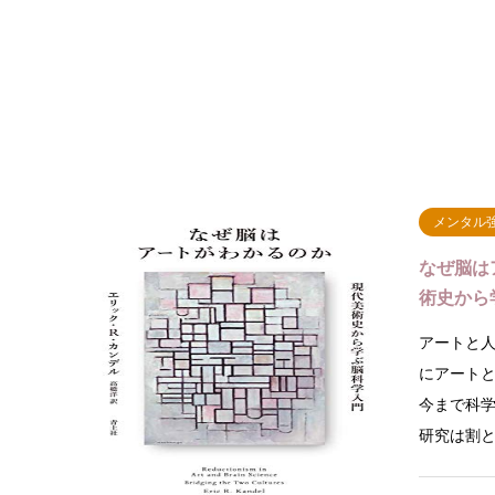
メンタル
なぜ脳は
術史から
アートと
にアート
今まで科
研究は割