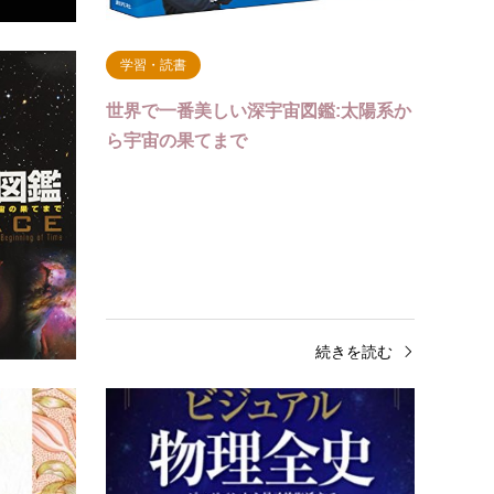
続きを読む
学習・読書
 巨大ウ
世界で一番美しい深宇宙図鑑:太陽系か
ブ…
ら宇宙の果てまで
きを読む
続きを読む
感情表現
感情
1日1ページ、読むだけで身につく世界
ビジュ
の教養365 人物編
量子