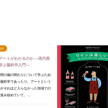
強化
アートがわかるのか ―現代美
学ぶ脳科学入門―
人間の脳の関わりについて学ぶため
と脳科学であったり、アートという
学がそれほど入らなかった領域での
と進み始めていて、…