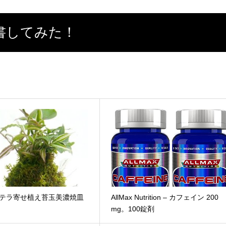
書してみた！
ステラ寄せ植え苔玉美濃焼皿
AllMax Nutrition – カフェイン 200
mg。100錠剤