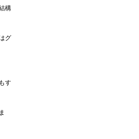
結構
はグ
もす
ま