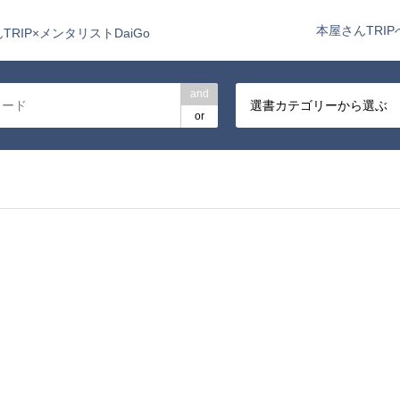
本屋さんTRIP
TRIP×メンタリストDaiGo
and
選書カテゴリーから選ぶ
or