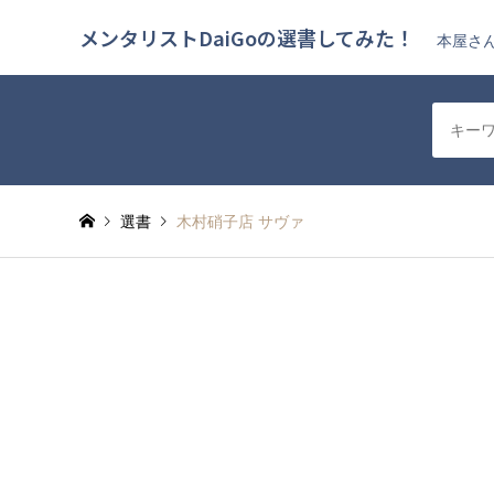
メンタリストDaiGoの選書してみた！
本屋さん
選書
木村硝子店 サヴァ