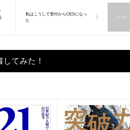
ト
私はこうして受付からCEOになっ
る
た
書してみた！