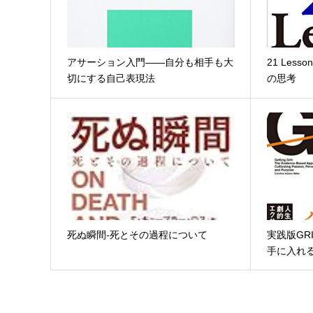
アサーション入門――自分も相手も大
21 Les
切にする自己表現法
の思考
死ぬ瞬間-死とその過程について
実践版GR
手に入れ