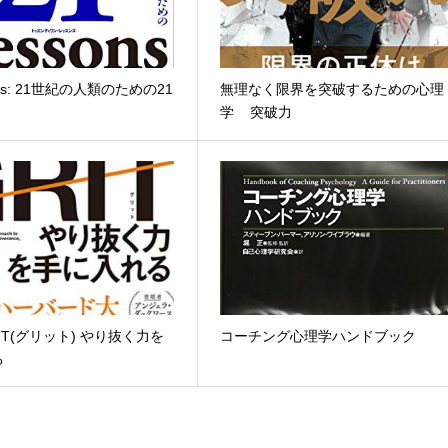
sons: 21世紀の人類のための21
無理なく限界を突破するための心理
学 突破力
IT(グリット) やり抜く力を
コーチング心理学ハンドブック
る