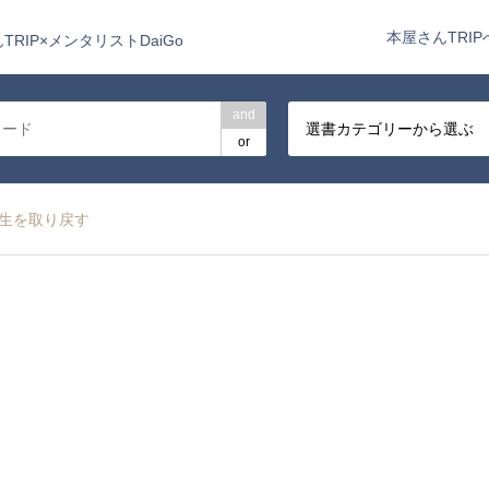
本屋さんTRIP
TRIP×メンタリストDaiGo
and
選書カテゴリーから選ぶ
or
人生を取り戻す